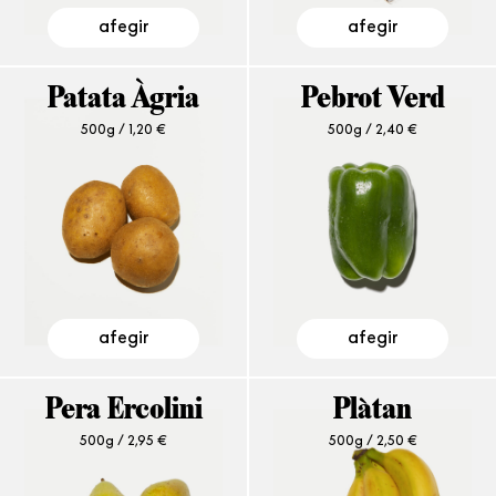
afegir
afegir
Patata Àgria
Pebrot Verd
500g /
1,20
€
500g /
2,40
€
afegir
afegir
Pera Ercolini
Plàtan
500g /
2,95
€
500g /
2,50
€