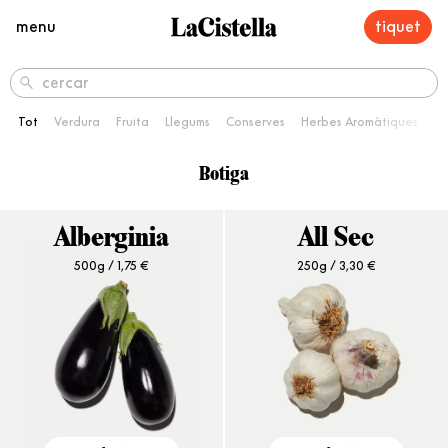
menu
tiquet
cercar
Tot
Verdura
Fruita
Llegums
Conserves
Herbes Aromàtiques
Fr
Botiga
Alberginia
All Sec
500g /
1,75
€
250g /
3,30
€