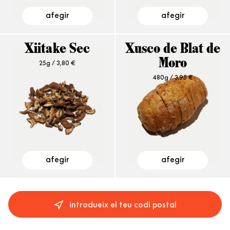
afegir
afegir
Xiitake Sec
Xusco de Blat de
25g /
3,80
€
Moro
480g /
3,95
€
afegir
afegir
introdueix el teu codi postal