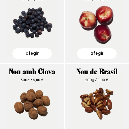
afegir
afegir
Nou amb Clova
Nou de Brasil
500g /
5,80
€
200g /
8,00
€