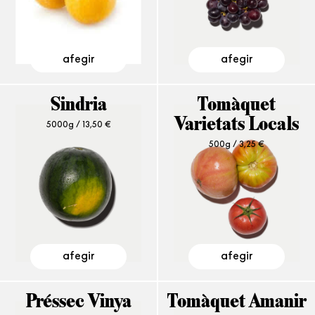
afegir
afegir
Sindria
Tomàquet
5000g /
13,50
€
Varietats Locals
500g /
3,25
€
afegir
afegir
Préssec Vinya
Tomàquet Amanir