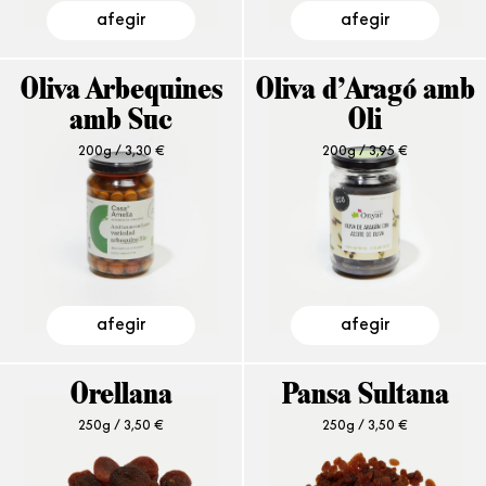
afegir
afegir
Oliva Arbequines
Oliva d’Aragó amb
amb Suc
Oli
200g /
3,30
€
200g /
3,95
€
afegir
afegir
Orellana
Pansa Sultana
250g /
3,50
€
250g /
3,50
€