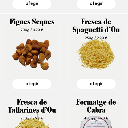
afegir
afegir
Figues Seques
Fresca de
200g /
3,90
€
Spaguetti d’Ou
250g /
2,90
€
afegir
afegir
Fresca de
Formatge de
Tallarines d’Ou
Cabra
250g /
2,90
€
450g /
14,90
€