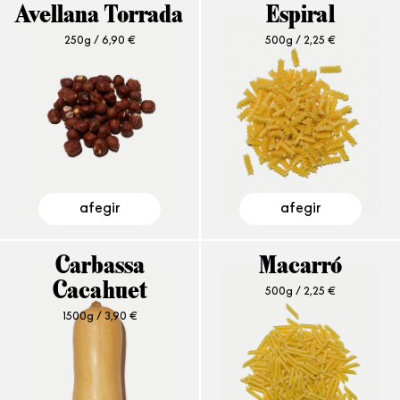
Avellana Torrada
Espiral
250g /
6,90
€
500g /
2,25
€
afegir
afegir
Carbassa
Macarró
Cacahuet
500g /
2,25
€
1500g /
3,90
€