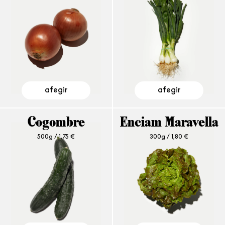
afegir
afegir
Cogombre
Enciam Maravella
500g /
1,75
€
300g /
1,80
€