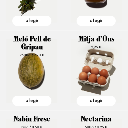
afegir
afegir
Meló Pell de
Mitja d’Ous
Gripau
2,95
€
2500g /
7,20
€
afegir
afegir
Nabiu Fresc
Nectarina
125g /
3,50
€
500g /
3,25
€