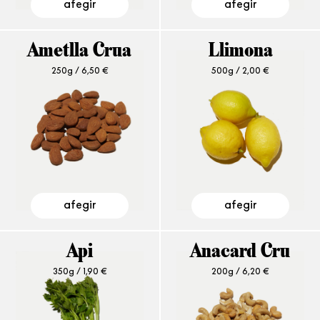
afegir
afegir
Ametlla Crua
Llimona
250g /
6,50
€
500g /
2,00
€
afegir
afegir
Api
Anacard Cru
350g /
1,90
€
200g /
6,20
€