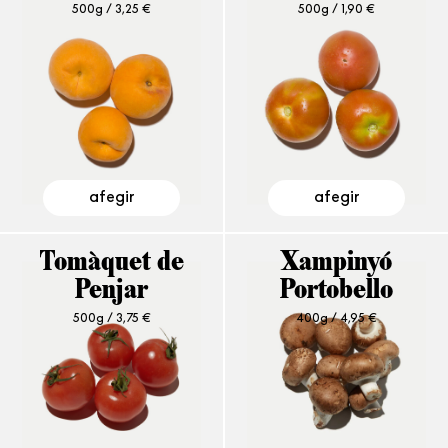
500g /
3,25
€
500g /
1,90
€
afegir
afegir
Tomàquet de
Xampinyó
Penjar
Portobello
500g /
3,75
€
400g /
4,95
€