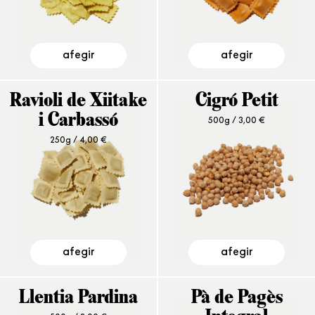
afegir
afegir
Ravioli de Xiitake
Cigró Petit
i Carbassó
500g /
3,00
€
250g /
4,00
€
afegir
afegir
Llentia Pardina
Pà de Pagès