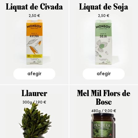
Liquat de Civada
Liquat de Soja
2,50
€
2,50
€
afegir
afegir
Llaurer
Mel Mil Flors de
300g /
1,90
€
Bosc
480g /
9,00
€