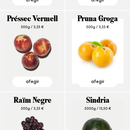
Préssec Vermell
Pruna Groga
500g /
3,25
€
500g /
3,25
€
afegir
afegir
Raïm Negre
Sindria
500g /
3,25
€
5000g /
13,50
€