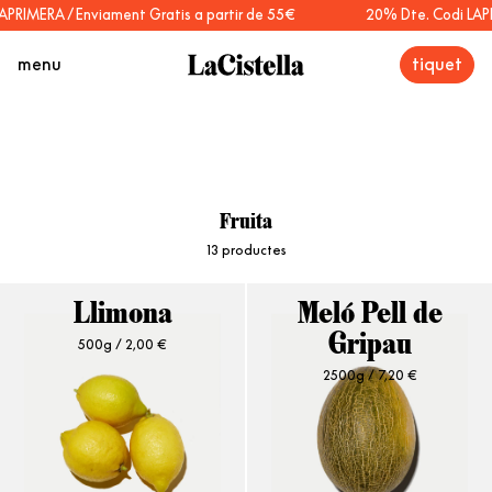
RIMERA / Enviament Gratis a partir de 55€
20% Dte. Codi LAPRI
menu
tiquet
Fruita
13 productes
Llimona
Meló Pell de
500g /
2,00
€
Gripau
2500g /
7,20
€