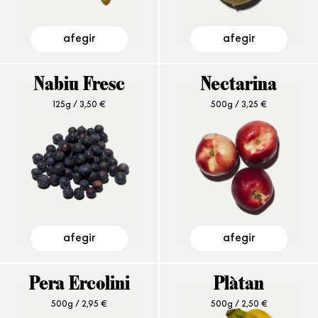
afegir
afegir
Nabiu Fresc
Nectarina
125g /
3,50
€
500g /
3,25
€
afegir
afegir
Pera Ercolini
Plàtan
500g /
2,95
€
500g /
2,50
€