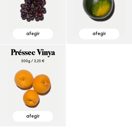
afegir
afegir
Préssec Vinya
500g /
3,25
€
afegir