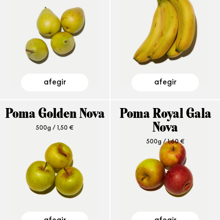
afegir
afegir
Poma Golden Nova
Poma Royal Gala
500g /
1,50
€
Nova
500g /
1,60
€
afegir
afegir