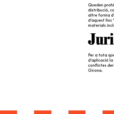
Queden prohib
distribució, c
altre forma d
d’aquest lloc 
materials inc
Juri
Per a tota qüe
d’aplicació la
conflictes de
Girona.