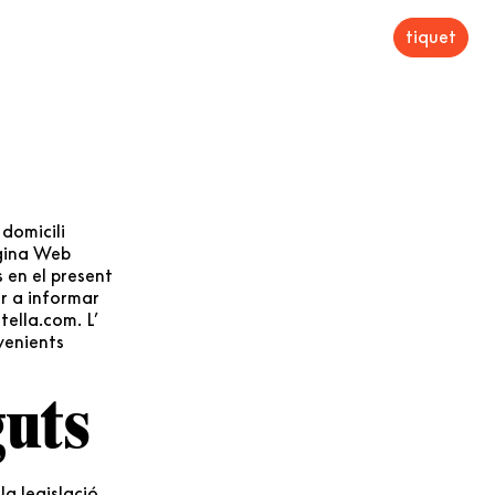
tiquet
domicili
àgina Web
s en el present
r a informar
tella.com. L’
venients
guts
la legislació