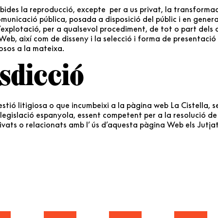
ides la reproducció, excepte per a us privat, la transformac
omunicació pública, posada a disposició del públic i en gener
’explotació, per a qualsevol procediment, de tot o part dels 
Web, així com de disseny i la selecció i forma de presentació
losos a la mateixa.
sdicció
stió litigiosa o que incumbeixi a la pàgina web La Cistella, s
 legislació espanyola, essent competent per a la resolució de 
rivats o relacionats amb l’ ús d’aquesta pàgina Web els Jutjat