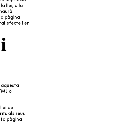
a llei, a la
i haurà
 la pàgina
al efecte i en
i
n aquesta
HTML o
lei de
rits als seus
esta pàgina