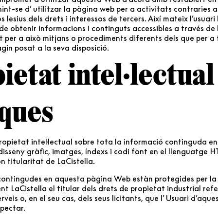
int-se d’ utilitzar la pàgina web per a activitats contraries a l
s lesius dels drets i interessos de tercers. Així mateix l’usuar
 de obtenir informacions i continguts accessibles a través de
per a això mitjans o procediments diferents dels que per a t
agin posat a la seva disposició.
ietat intel·lectual 
ques
propietat intel·lectual sobre tota la informació continguda e
isseny gràfic, imatges, índexs i codi font en el llenguatge 
n titularitat de LaCistella.
ontingudes en aquesta pàgina Web estàn protegides per la l
t LaCistella el titular dels drets de propietat industrial refe
rveis o, en el seu cas, dels seus licitants, que l’ Usuari d’aqu
pectar.