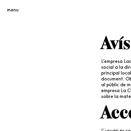
menu
Avís
L’empresa Lac
social a la di
principal loca
document. Obj
al públic de m
empresa La Ci
sobre la mate
Accé
L’ usuari es 