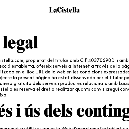
 legal
istella.com, propietat del titular amb CIF 40370690D i amb 
recció establerta, ofereix serveis a Internet a través de la p
litzada en el lloc URL de la web en les condicions expressade
ecte la present pàgina ha estat dissenyada per el titular pe
anera gratuïta dels serveis i productes relacionats amb Lacis
stella es reserva el dret a realitzar quants canvis cregui con
ixa.
s i ús dels contin
compromet a utilitzar aquesta Web d’acord amb l’establert en 