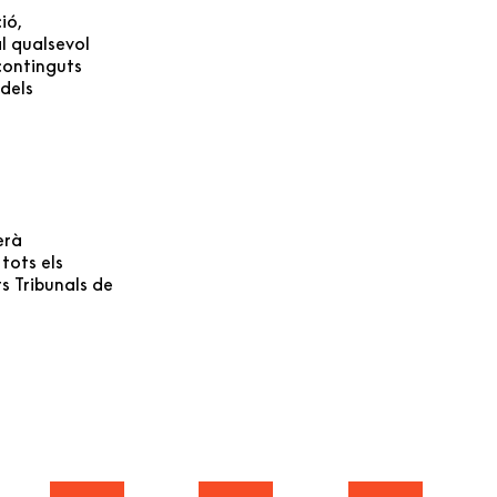
ió,
al qualsevol
continguts
 dels
erà
tots els
s Tribunals de