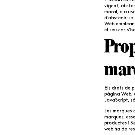
vigent, absten
moral, o a uso
d’abstenir-se
Web empleant 
el seu cas s’h
Prop
mar
Els drets de 
pàgina Web, d
JavaScript, só
Les marques c
marques, essen
productes i Se
web ha de res