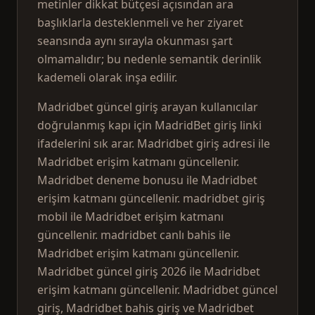
metinler dikkat bütçesi açısından ara
başlıklarla desteklenmeli ve her ziyaret
seansında aynı sırayla okunması şart
olmamalıdır; bu nedenle semantik derinlik
kademeli olarak inşa edilir.
Madridbet güncel giriş arayan kullanıcılar
doğrulanmış kapı için MadridBet giriş linki
ifadelerini sık arar. Madridbet giriş adresi ile
Madridbet erişim katmanı güncellenir.
Madridbet deneme bonusu ile Madridbet
erişim katmanı güncellenir. madridbet giriş
mobil ile Madridbet erişim katmanı
güncellenir. madridbet canlı bahis ile
Madridbet erişim katmanı güncellenir.
Madridbet güncel giriş 2026 ile Madridbet
erişim katmanı güncellenir. Madridbet güncel
giriş, Madridbet bahis giriş ve Madridbet