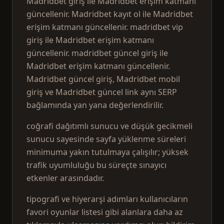
Madridbet giriş ile Madridbet erişim katmanı
güncellenir. Madridbet kayıt ol ile Madridbet
erişim katmanı güncellenir. madridbet vip
giriş ile Madridbet erişim katmanı
güncellenir. madridbet güncel giriş ile
Madridbet erişim katmanı güncellenir.
Madridbet güncel giriş, Madridbet mobil
giriş ve Madridbet güncel link aynı SERP
bağlamında yan yana değerlendirilir.
coğrafi dağıtımlı sunucu ve düşük gecikmeli
sunucu sayesinde sayfa yüklenme süreleri
minimuma yakın tutulmaya çalışılır; yüksek
trafik uyumluluğu bu süreçte sınayıcı
etkenler arasındadır.
tipografi ve hiyerarşi adımları kullanıcıların
favori oyunlar listesi gibi alanlara daha az