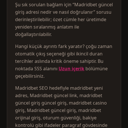
Şu sık sorulan bağlam için “Madridbet güncel
giriş adresi nedir ve nasıl doğrulanır” sorusu
derinleştirilebilir; özet cümle her üretimde
yeniden sıralanmış anlatım ile
doğallaştırılabilir.
Hangi küçük ayrıntı fark yaratır? çoğu zaman
otomatik çıkış seçeneği gibi ikincil duran
tercihler aslında kritik öneme sahiptir. Bu
noktada SSS alanını
Uzun içerik
bölümüne
geçebilirsiniz.
Madridbet SEO hedefiyle madridbet yeni
adres, Madridbet güncel link, madridbet
güncel giriş güncel giriş, madridbet casino
giriş, Madridbet güncel giriş, madridbet
orijinal giriş, oturum güvenliği, bakiye
kontrolü gibi ifadeler paragraf gövdesinde