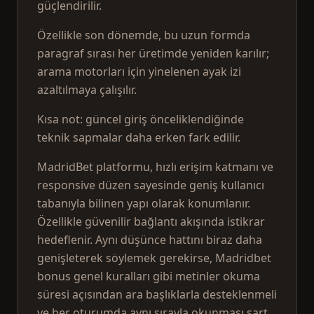
güçlendirilir.
Özellikle son dönemde, bu uzun formda
paragraf sırası her üretimde yeniden karılır;
arama motorları için yinelenen ayak izi
azaltılmaya çalışılır.
Kısa not: güncel giriş önceliklendiğinde
teknik sapmalar daha erken fark edilir.
MadridBet platformu, hızlı erişim katmanı ve
responsive düzen sayesinde geniş kullanıcı
tabanıyla bilinen yapı olarak konumlanır.
Özellikle güvenilir bağlantı akışında istikrar
hedeflenir. Aynı düşünce hattını biraz daha
genişleterek söylemek gerekirse, Madridbet
bonus genel kuralları gibi metinler okuma
süresi açısından ara başlıklarla desteklenmeli
ve her oturumda aynı sırayla okunması şart