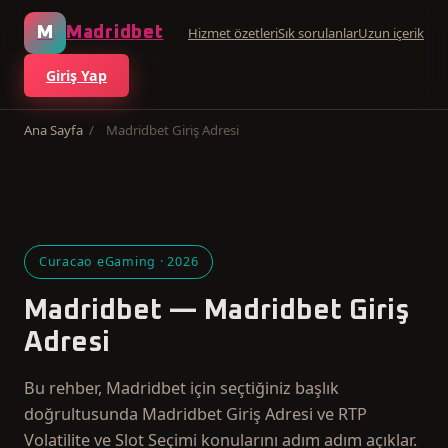
Ana
M
Madridbet
Hizmet özetleri
Sık sorulanlar
Uzun içerik
İçeriğe
Geç
Giriş Yap
Ana Sayfa
/
Madridbet Giriş Adresi
Curacao eGaming · 2026
Madridbet — Madridbet Giriş
Adresi
Bu rehber, Madridbet için seçtiğiniz başlık
doğrultusunda Madridbet Giriş Adresi ve RTP
Volatilite ve Slot Seçimi konularını adım adım açıklar.