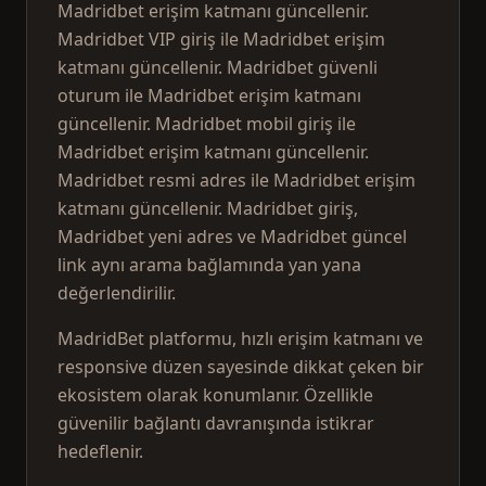
Madridbet erişim katmanı güncellenir.
Madridbet VIP giriş ile Madridbet erişim
katmanı güncellenir. Madridbet güvenli
oturum ile Madridbet erişim katmanı
güncellenir. Madridbet mobil giriş ile
Madridbet erişim katmanı güncellenir.
Madridbet resmi adres ile Madridbet erişim
katmanı güncellenir. Madridbet giriş,
Madridbet yeni adres ve Madridbet güncel
link aynı arama bağlamında yan yana
değerlendirilir.
MadridBet platformu, hızlı erişim katmanı ve
responsive düzen sayesinde dikkat çeken bir
ekosistem olarak konumlanır. Özellikle
güvenilir bağlantı davranışında istikrar
hedeflenir.