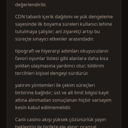
değerlendirilir.
CDN tabanlı içerik dağıtımı ve yük dengeleme
sayesinde ilk boyama süreleri kullanıcı lehine
tutulmaya çalışılır; ani ziyaretçi artışı bu
süreçte sınayıcı etkenler arasındadır.
tipografi ve hiyerarşi adımları okuyucuların
favori oyunlar listesi gibi alanlara daha kısa
yoldan ulaşmasına yardımcı olur; bildirim
tercihleri kişisel dengeyi sürdürür.
yatırım yöntemleri ile çekim süreçleri
birbirine bağlıdır; üst ve alt limit bilgisi kayıt
altına alınmadan sonuçlanan hiçbir varsayım
kesin kabul edilmemelidir.
Canlı casino akışı yüksek çözünürlük yayın
beklentisi ile birlikte ele alınır; oransal