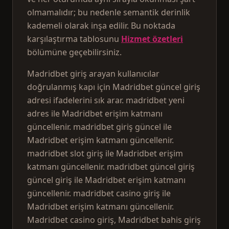
olmamalıdır; bu nedenle semantik derinlik
kademeli olarak inşa edilir. Bu noktada
karşılaştırma tablosunu
Hizmet özetleri
bölümüne geçebilirsiniz.
Madridbet giriş arayan kullanıcılar
doğrulanmış kapı için Madridbet güncel giriş
adresi ifadelerini sık arar. madridbet yeni
adres ile Madridbet erişim katmanı
güncellenir. madridbet giriş güncel ile
Madridbet erişim katmanı güncellenir.
madridbet slot giriş ile Madridbet erişim
katmanı güncellenir. madridbet güncel giriş
güncel giriş ile Madridbet erişim katmanı
güncellenir. madridbet casino giriş ile
Madridbet erişim katmanı güncellenir.
Madridbet casino giriş, Madridbet bahis giriş