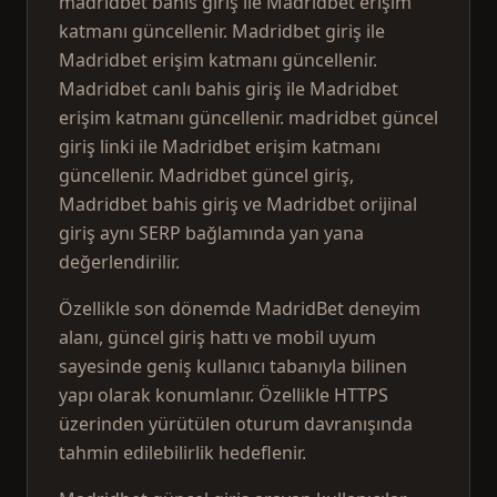
madridbet bahis giriş ile Madridbet erişim
katmanı güncellenir. Madridbet giriş ile
Madridbet erişim katmanı güncellenir.
Madridbet canlı bahis giriş ile Madridbet
erişim katmanı güncellenir. madridbet güncel
giriş linki ile Madridbet erişim katmanı
güncellenir. Madridbet güncel giriş,
Madridbet bahis giriş ve Madridbet orijinal
giriş aynı SERP bağlamında yan yana
değerlendirilir.
Özellikle son dönemde MadridBet deneyim
alanı, güncel giriş hattı ve mobil uyum
sayesinde geniş kullanıcı tabanıyla bilinen
yapı olarak konumlanır. Özellikle HTTPS
üzerinden yürütülen oturum davranışında
tahmin edilebilirlik hedeflenir.