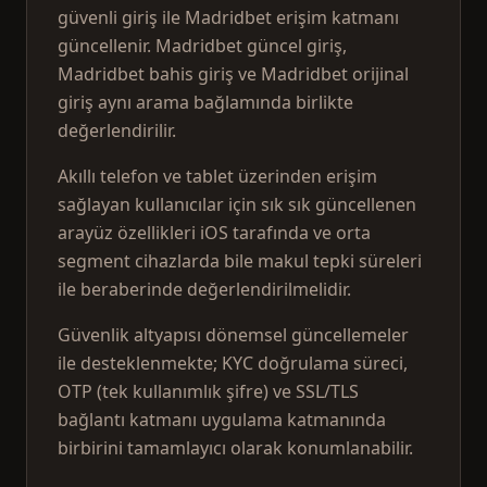
güvenli giriş ile Madridbet erişim katmanı
güncellenir. Madridbet güncel giriş,
Madridbet bahis giriş ve Madridbet orijinal
giriş aynı arama bağlamında birlikte
değerlendirilir.
Akıllı telefon ve tablet üzerinden erişim
sağlayan kullanıcılar için sık sık güncellenen
arayüz özellikleri iOS tarafında ve orta
segment cihazlarda bile makul tepki süreleri
ile beraberinde değerlendirilmelidir.
Güvenlik altyapısı dönemsel güncellemeler
ile desteklenmekte; KYC doğrulama süreci,
OTP (tek kullanımlık şifre) ve SSL/TLS
bağlantı katmanı uygulama katmanında
birbirini tamamlayıcı olarak konumlanabilir.